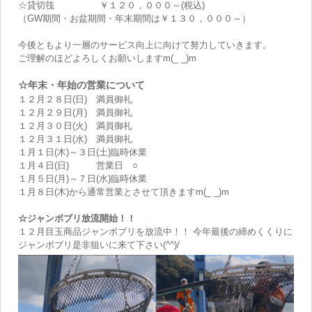
☆貸切筏 ￥１２０，０００～(税込)
（GW期間・お盆期間・年末期間は￥１３０，０００～）
今後ともより一層のサービス向上に向けて努力していきます。
ご理解のほどよろしくお願いしますm(_ _)m
☆年末・年始の営業について
１２月２８日(日) 満員御礼
１２月２９日(月) 満員御礼
１２月３０日(火) 満員御礼
１２月３１日(水) 満員御礼
１月１日(木)～３日(土)臨時休業
１月４日(日) 営業日 ○
１月５日(月)～７日(水)臨時休業
１月８日(木)から通常営業とさせて頂きますm(_ _)m
☆ジャンボブリ放流開始！！
１２月目玉商品ジャンボブリを放流中！！ 今年最後の締めくくりに
ジャンボブリ是非狙いに来て下さい(^^)/