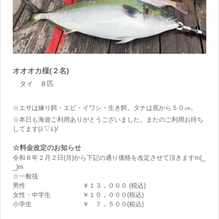
オオオカ様(２名)
タイ ８匹
☆エサは練り餌・エビ・イワシ・生き餌。タナは底から５０㎝。
☆本日も海遊ご利用ありがとうございました。またのご利用お待ち
してます(≧▽≦)/
☆料金改定のお知らせ
令和８年２月２日(月)から下記の通り価格を改定させて頂きますm(_
_)m
☆一般筏
男性 ￥１３，０００ (税込)
女性・中学生 ￥１０，０００(税込)
小学生 ￥ ７，５００(税込)