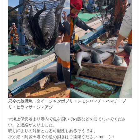
只今の放流魚→タイ・ジャンボブリ・レモンハマチ・ハマチ・ブ
リ・ヒラマサ・シマアジ
☆海上保安署より港内で魚を捌いて内臓などを捨てないでくださ
い。と連絡がありました。
取り締まりの対象となる可能性もあるそうです。
小方港・阿多田港での魚の捌きはご遠慮ください m(_ _)m