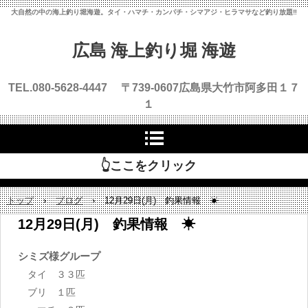
大自然の中の海上釣り堀海遊。タイ・ハマチ・カンパチ・シマアジ・ヒラマサなど釣り放題‼
広島 海上釣り堀 海遊
TEL.080-5628-4447 〒739-0607
広島県大竹市阿多田１７
１
👆ここをクリック
トップ
›
ブログ
›
12月29日(月) 釣果情報 ☀
12月29日(月) 釣果情報 ☀
シミズ様グループ
タイ ３３匹
ブリ １匹