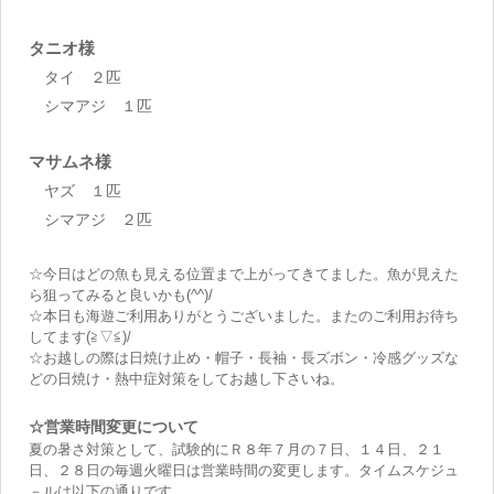
タニオ様
タイ ２匹
シマアジ １匹
マサムネ様
ヤズ １匹
シマアジ ２匹
☆今日はどの魚も見える位置まで上がってきてました。魚が見えた
ら狙ってみると良いかも(^^)/
☆本日も海遊ご利用ありがとうございました。またのご利用お待ち
してます(≧▽≦)/
☆お越しの際は日焼け止め・帽子・長袖・長ズボン・冷感グッズな
どの日焼け・熱中症対策をしてお越し下さいね。
☆営業時間変更について
夏の暑さ対策として、試験的にＲ８年７月の７日、１４日、２１
日、２８日の毎週火曜日は営業時間の変更します。タイムスケジュ
－ルは以下の通りです。