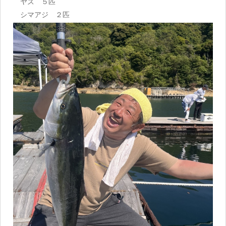
ヤズ ５匹
シマアジ ２匹