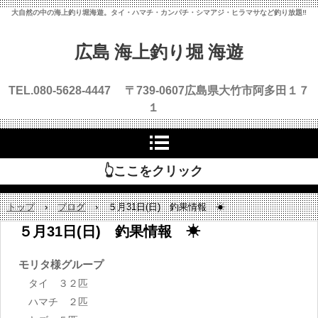
大自然の中の海上釣り堀海遊。タイ・ハマチ・カンパチ・シマアジ・ヒラマサなど釣り放題‼
広島 海上釣り堀 海遊
TEL.080-5628-4447 〒739-0607
広島県大竹市阿多田１７
１
👆ここをクリック
トップ
›
ブログ
›
５月31日(日) 釣果情報 ☀
５月31日(日) 釣果情報 ☀
モリタ様グループ
タイ ３２匹
ハマチ ２匹