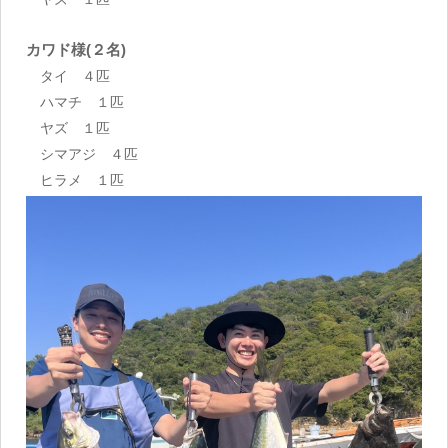
カワド様(２名)
タイ ４匹
ハマチ １匹
ヤズ １匹
シマアジ ４匹
ヒラメ １匹