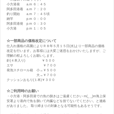
小方港発 a.m ６：４５
阿多田港着 a.m ７：２０
釣り開始 a.m ７：４５頃
納竿 p.m ０：００
阿多田港発 p.m ０：３０
小方港 p.m １：０５
☆一部商品の価格改定について
仕入れ価格の高騰によりＲ８年５月１５日(水)より一部商品の価格
改定を行います。お客様には大変ご迷惑をおかけいたしますが、ご
理解の程よろしくお願いします。
針(４本入り) ￥５００
エサ ￥７００
発泡スチロール箱 小→￥５００
大→￥７００
クッションおもり(１本)￥３００
☆ご利用時のお願い
・小方港・阿多田港での魚の捌きはご遠慮ください m(_ _)m海上保
安署より港内で魚を捌いて内臓などを捨てないでください。と連絡
がありました。 取り締まりの対象となる可能性もあるそうです。