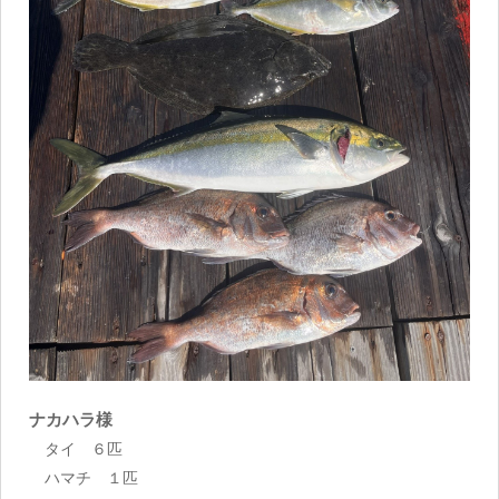
ナカハラ様
タイ ６匹
ハマチ １匹