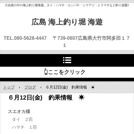
大自然の中の海上釣り堀海遊。タイ・ハマチ・カンパチ・シマアジ・ヒラマサなど釣り放題‼
広島 海上釣り堀 海遊
TEL.080-5628-4447 〒739-0607
広島県大竹市阿多田１７
１
👆ここをクリック
トップ
›
ブログ
›
６月12日(金) 釣果情報 ☀
６月12日(金) 釣果情報 ☀
スエオカ様
タイ ２匹
ハマチ １匹