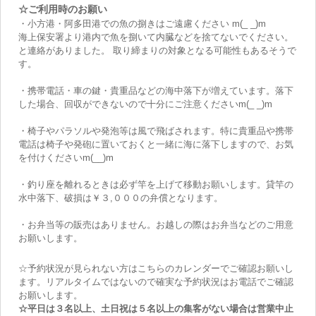
☆ご利用時のお願い
・小方港・阿多田港での魚の捌きはご遠慮ください m(_ _)m
海上保安署より港内で魚を捌いて内臓などを捨てないでください。
と連絡がありました。 取り締まりの対象となる可能性もあるそうで
す。
・携帯電話・車の鍵・貴重品などの海中落下が増えています。落下
した場合、回収ができないので十分にご注意くださいm(_ _)m
・椅子やパラソルや発泡等は風で飛ばされます。特に貴重品や携帯
電話は椅子や発砲に置いておくと一緒に海に落下しますので、お気
を付けくださいm(__)m
・釣り座を離れるときは必ず竿を上げて移動お願いします。貸竿の
水中落下、破損は￥３,０００の弁償となります。
・お弁当等の販売はありません。お越しの際はお弁当などのご用意
お願いします。
☆予約状況が見られない方はこちらのカレンダーでご確認お願いし
ます。リアルタイムではないので確実な予約状況はお電話でご確認
お願いします。
☆平日は３名以上、土日祝は５名以上の集客がない場合は営業中止