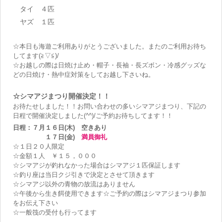
タイ ４匹
ヤズ １匹
☆本日も海遊ご利用ありがとうございました。またのご利用お待ち
してます(≧▽≦)/
☆お越しの際は日焼け止め・帽子・長袖・長ズボン・冷感グッズな
どの日焼け・熱中症対策をしてお越し下さいね。
☆シマアジまつり開催決定！！
お待たせしました！！お問い合わせの多いシマアジまつり、下記の
日程で開催決定しました(^^)/ご予約お待ちしてます！！
日程：７月１６日(木) 空きあり
１７日(金)
満員御礼
☆１日２０人限定
☆金額１人 ￥１５，０００
☆シマアジが釣れなかった場合はシマアジ１匹保証します
☆釣り座は当日クジ引きで決定とさせて頂きます
☆シマアジ以外の青物の放流はありません
☆午後から生き餌使用できます☆ご予約の際はシマアジまつり参加
をお伝え下さい
☆一般筏の受付も行ってます