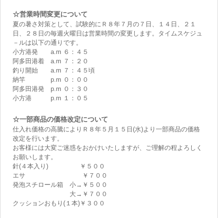
☆営業時間変更について
夏の暑さ対策として、試験的にＲ８年７月の７日、１４日、２１
日、２８日の毎週火曜日は営業時間の変更します。タイムスケジュ
－ルは以下の通りです。
小方港発 a.m ６：４５
阿多田港着 a.m ７：２０
釣り開始 a.m ７：４５頃
納竿 p.m ０：００
阿多田港発 p.m ０：３０
小方港 p.m １：０５
☆一部商品の価格改定について
仕入れ価格の高騰によりＲ８年５月１５日(水)より一部商品の価格
改定を行います。
お客様には大変ご迷惑をおかけいたしますが、ご理解の程よろしく
お願いします。
針(４本入り) ￥５００
エサ ￥７００
発泡スチロール箱 小→￥５００
大→￥７００
クッションおもり(１本)￥３００