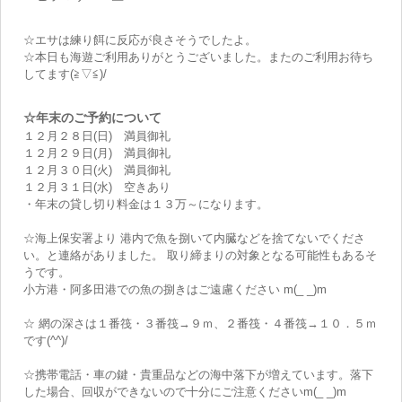
☆エサは練り餌に反応が良さそうでしたよ。
☆本日も海遊ご利用ありがとうございました。またのご利用お待ち
してます(≧▽≦)/
☆年末のご予約について
１２月２８日(日) 満員御礼
１２月２９日(月) 満員御礼
１２月３０日(火) 満員御礼
１２月３１日(水) 空きあり
・年末の貸し切り料金は１３万～になります。
☆海上保安署より 港内で魚を捌いて内臓などを捨てないでくださ
い。と連絡がありました。 取り締まりの対象となる可能性もあるそ
うです。
小方港・阿多田港での魚の捌きはご遠慮ください m(_ _)m
☆ 網の深さは１番筏・３番筏→９ｍ、２番筏・４番筏→１０．５ｍ
です(^^)/
☆携帯電話・車の鍵・貴重品などの海中落下が増えています。落下
した場合、回収ができないので十分にご注意くださいm(_ _)m