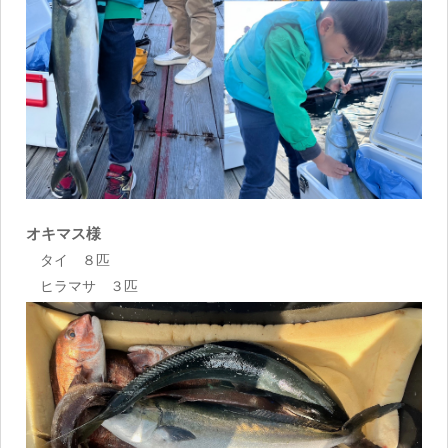
オキマス様
タイ ８匹
ヒラマサ ３匹