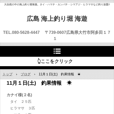
大自然の中の海上釣り堀海遊。タイ・ハマチ・カンパチ・シマアジ・ヒラマサなど釣り放題‼
広島 海上釣り堀 海遊
TEL.080-5628-4447 〒739-0607
広島県大竹市阿多田１７
１
👆ここをクリック
トップ
›
ブログ
›
11月１日(土) 釣果情報 ☀
11月１日(土) 釣果情報 ☀
カナイ様(２名)
タイ ２５匹
ヒラマサ ３匹