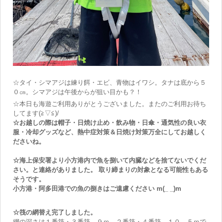
☆タイ・シマアジは練り餌・エビ、青物はイワシ。タナは底から５
０㎝。シマアジは午後からが狙い目かも？！
☆本日も海遊ご利用ありがとうございました。またのご利用お待ち
してます(≧▽≦)/
☆お越しの際は帽子・日焼け止め・飲み物・日傘・通気性の良い衣
服・冷却グッズなど、熱中症対策＆日焼け対策万全にしてお越しく
ださいね。
☆海上保安署より小方港内で魚を捌いて内臓などを捨てないでくだ
さい。と連絡がありました。 取り締まりの対象となる可能性もある
そうです。
小方港・阿多田港での魚の捌きはご遠慮ください m(_ _)m
☆筏の網替え完了しました。
網の深さは１番筏・３番筏→９ｍ、２番筏・４番筏→１０．５ｍで