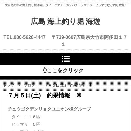
大自然の中の海上釣り堀海遊。タイ・ハマチ・カンパチ・シマアジ・ヒラマサなど釣り放題‼
広島 海上釣り堀 海遊
TEL.080-5628-4447 〒739-0607
広島県大竹市阿多田１７
１
👆ここをクリック
トップ
›
ブログ
›
７月５日(土) 釣果情報 ☀
７月５日(土) 釣果情報 ☀
チュウゴクデンリョクユニオン様グループ
タイ １１６匹
ヒラマサ ５匹