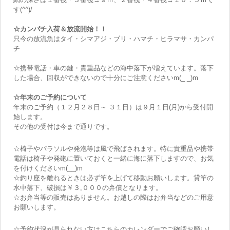
す(^^)/
☆カンパチ入荷＆放流開始！！
只今の放流魚はタイ・シマアジ・ブリ・ハマチ・ヒラマサ・カンパ
チ
☆携帯電話・車の鍵・貴重品などの海中落下が増えています。落下
した場合、回収ができないので十分にご注意くださいm(_ _)m
☆年末のご予約について
年末のご予約（１２月２８日～ ３１日）は９月１日(月)から受付開
始します。
その他の受付は今まで通りです。
☆椅子やパラソルや発泡等は風で飛ばされます。特に貴重品や携帯
電話は椅子や発砲に置いておくと一緒に海に落下しますので、お気
を付けくださいm(__)m
☆釣り座を離れるときは必ず竿を上げて移動お願いします。貸竿の
水中落下、破損は￥３,０００の弁償となります。
☆お弁当等の販売はありません。お越しの際はお弁当などのご用意
お願いします。
☆予約状況が見られない方はこちらのカレンダーでご確認お願いし